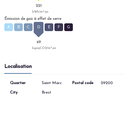
221
kWh/m².an
Émission de gaz à effet de serre
A
B
C
D
E
F
G
49
kgeqCO2/m².an
Localisation
Quartier
Saint Marc
Postal code
29200
City
Brest