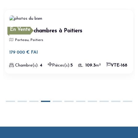
En Vente
Maison 4 chambres à Poitiers
Porteau, Poitiers
179 000 € FAI
Chambre(s):
4
Pièces(s):
5
109.3
m²
VTE-168