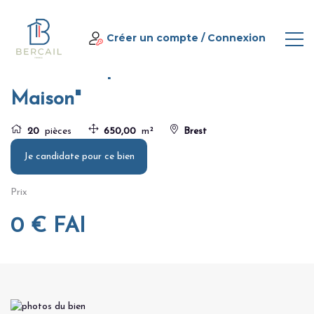
Panneau de gestion des cookies
Home
Bien d’exception "La Grande Maison"
Créer un compte
/
Connexion
Bien d’exception "La Grande
Maison"
20
pièces
650,00
m²
Brest
Je candidate pour ce bien
Prix
0 € FAI