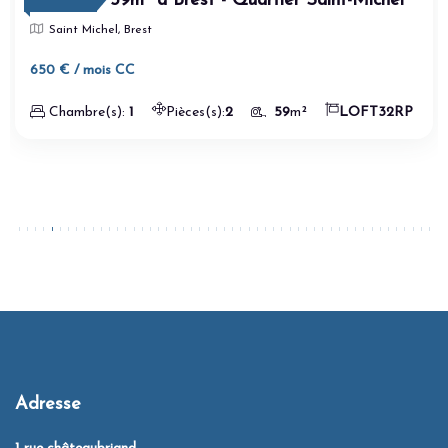
LOFT de 59m² à Brest - Quartier Saint-Michel
Saint Michel, Brest
650 € / mois CC
Chambre(s):
1
Pièces(s):
2
59
m²
LOFT32RP
Adresse