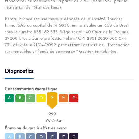
Honoraires de localisation : à partir de 715€ (dont 165€ pour la
réalisation de l'état des lieux).
Bercail France est une marque déposée de la société Roucher
Immo, SAS au capital de 16 503€, immatriculée au RCS de Brest
sous le numéro 885 182 535. Siège social : 40 Quai de la Douane,
29200 Brest. Carte professionnelle n° CPI 2901 2020 000 044
731, délivrée le 21/04/2022, permettant l'activité de : Transaction
sur immeubles et fonds de commerce * Gestion immobilière.
Diagnostics
Consommation énergétique
A
B
C
D
E
F
G
299
kWh/m².an
Émission de gaz à effet de serre
A
B
C
D
E
F
G