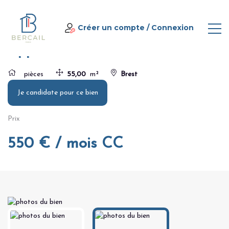
Panneau de gestion des cookies
Home
Appartement T2- 55m2
Créer un compte
/
Connexion
Appartement T2- 55m2
pièces
55,00
m²
Brest
Je candidate pour ce bien
Prix
550 € / mois CC