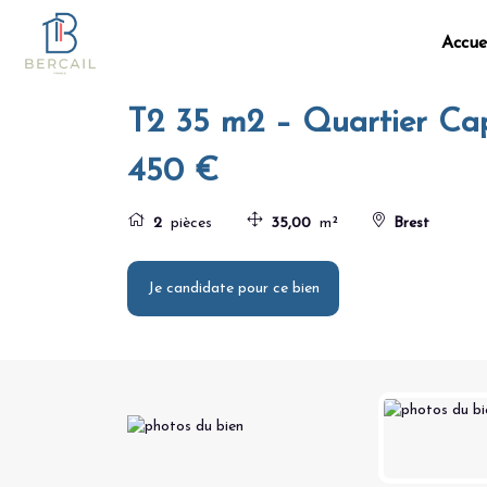
Panneau de gestion des cookies
Home
Accue
T2 35 m2 – Quartier Capucins – Proche commer
T2 35 m2 – Quartier Cap
450 €
2
pièces
35,00
m²
Brest
Je candidate pour ce bien