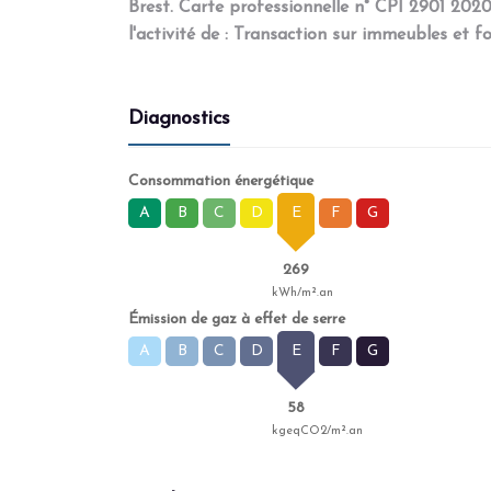
Brest. Carte professionnelle n° CPI 2901 2020
l'activité de : Transaction sur immeubles et
Diagnostics
Consommation énergétique
A
B
C
D
E
F
G
269
kWh/m².an
Émission de gaz à effet de serre
A
B
C
D
E
F
G
58
kgeqCO2/m².an