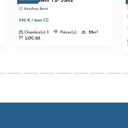
Appartement T2- 55m2
Kerichen, Brest
550 € / mois CC
Chambre(s):
1
Pièces(s):
55
m²
LOC-23