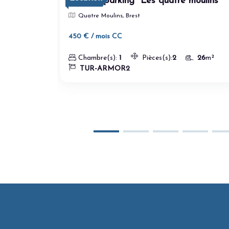
int
T2 avec parking "Les quatre moulins"
Quatre Moulins, Brest
450 € / mois CC
Chambre(s):
1
Pièces(s):
2
26
m²
TUR-ARMOR2
94
m²