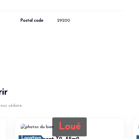
Postal code
29200
ir
ous séduire.
Loué
Location