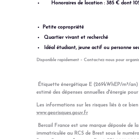
Honoraires de location : 385 € dont 105
Petite copropriété
Quartier vivant et recherch
é
Id
é
al étudiant, jeune actif ou personne se
Disponible rapidement – Contactez-nous pour organise
Étiquette énergétique E (269kWhEP/m²/an) 
estimé des dépenses annuelles d'énergie pou
Les informations sur les risques liés à ce bien
www.georisques.gouv.fr
Bercail France est une marque déposée de la
immatriculée au RCS de Brest sous le numéro 