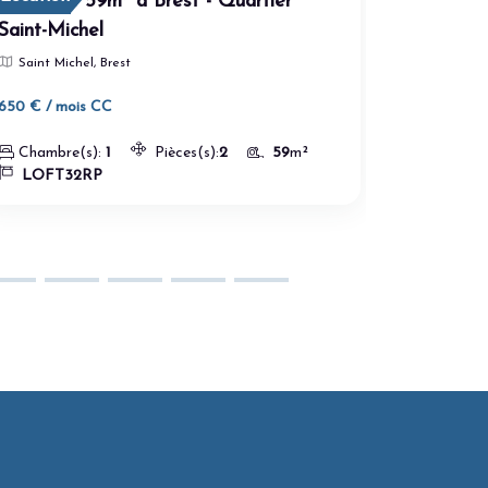
LOFT de 59m² à Brest - Quartier
T2 lumin
Saint-Michel
CYR-SU
Saint Michel, Brest
, Saint-C
650 € / mois CC
655 € / mo
Chambre(s):
1
Pièces(s):
2
59
m²
Chambre
LOFT32RP
LocStC