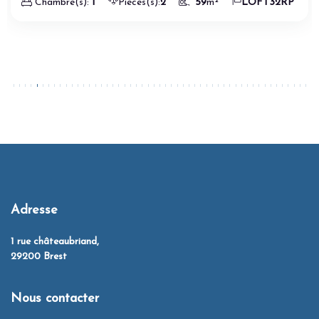
Chambre(s):
1
Pièces(s):
2
59
m²
LOFT32RP
Adresse
1 rue châteaubriand,
29200 Brest
Nous contacter