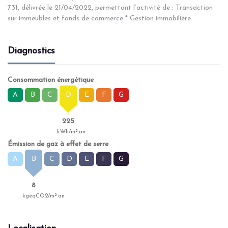
731, délivrée le 21/04/2022, permettant l’activité de : Transaction
sur immeubles et fonds de commerce * Gestion immobilière.
Diagnostics
Consommation énergétique
A
B
C
D
E
F
G
225
kWh/m².an
Émission de gaz à effet de serre
A
B
C
D
E
F
G
8
kgeqCO2/m².an