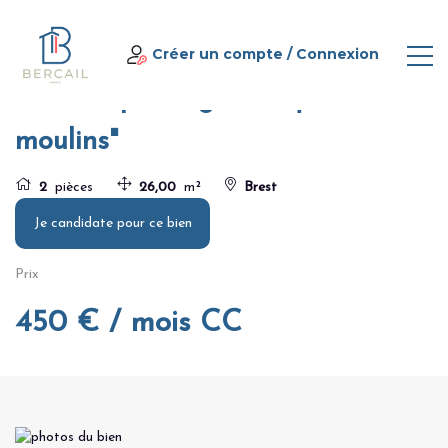
Panneau de gestion des cookies
Home
T2 avec parking "Les quatre moulins"
Créer un compte
/
Connexion
T2 avec parking "Les quatre
moulins"
2
pièces
26,00
m²
Brest
Je candidate pour ce bien
Prix
450 € / mois CC