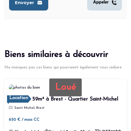
Envoyer
Appeler
Biens similaires à découvrir
Ne manquez pas ces biens qui pourraient également vous séduire.
Loué
Location
LOFT de 59m² à Brest - Quartier Saint-Michel
Saint Michel, Brest
650 € / mois CC